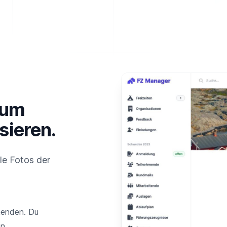
 um
sieren.
le Fotos der
menden. Du
n.