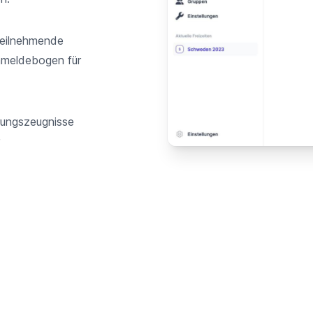
eilnehmende
nmeldebogen für
rungszeugnisse