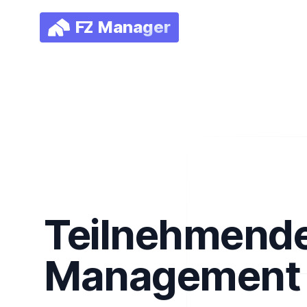
FZManager
FZ
Manager
Teilnehmend
Management